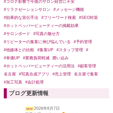
#コロナ影響で今後のサロン経営に不安
#リラクゼーションサロン
#メッセージ機能
#効果的な宣伝手法
#フリーワード検索
#SEO対策
#ホットペッパービューティーの掲載効果
#サロンボード
#写真の魅せ方
#リピーターの集客に伸び悩んでいる
#予約管理
#他媒体との比較
#集客UP
#スタッフ管理
#
#単価UP
#業務負荷軽減
囲い込み
#ホットペッパービューティーの活用法
#顧客管理
名古屋
#写真合成アプリ
#売上管理
名古屋で集客
#加工写真
#会計処理
ブログ更新情報
2026年8月7日
NEW!