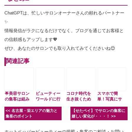
ChatGPTは、忙しいサロンオーナーさんの頼れるパートナー
✨
情報発信がラクになるだけでなく、ブログを通じてお客様と
の信頼感もアップします💖
ぜひ、あなたのサロンでも取り入れてみてくださいね😊
関連記事
🌟美容サロン
ビューティー
コロナ時代を
スマホで簡
の集客は組み
ワールドに行
生き抜くため
単！写真にサ
合わせがカギ
ってきました
の集客方法
ロン名やロゴ
🔑！1つに頼ら
🌟
を入れる方法
<<
名古屋・栄エリアの魅力と
【せたペイ】でサロンの集客に
ず賢く活用し
集客のポイント
嬉しい変化が・・・！
>>
よう
ホットペッパービューティーの掲載・集客のご相談・お問い