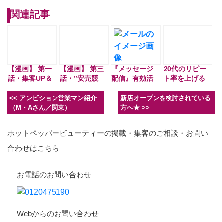
関連記事
【漫画】 第一
【漫画】 第三
『メッセージ
20代のリピー
話・集客UP＆
話・”安売競
配信』有効活
ト率を上げる
ホットペッパ
争”から抜け出
用されてます
には…？
ービューティ
す方法
か？？
<<
アンビション営業マン紹介
新店オープンを検討されている
ー活用術
（M・Aさん／関東）
方へ★
>>
ホットペッパービューティーの掲載・集客のご相談・お問い
合わせはこちら
お電話のお問い合わせ
Webからのお問い合わせ