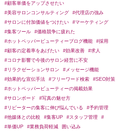
#顧客単価をアップさせたい
#美容サロンコンサルティング
#代理店の強み
#サロンに付加価値をつけたい
#マーケティング
#集客ツール
#価格競争に疲れた
#ホットペッパービューティーブログ機能
#採用
#顧客の定着率をあげたい
#効果改善
#求人
#コロナ影響で今後のサロン経営に不安
#リラクゼーションサロン
#メッセージ機能
#効果的な宣伝手法
#フリーワード検索
#SEO対策
#ホットペッパービューティーの掲載効果
#サロンボード
#写真の魅せ方
#リピーターの集客に伸び悩んでいる
#予約管理
#他媒体との比較
#集客UP
#スタッフ管理
#
#単価UP
#業務負荷軽減
囲い込み