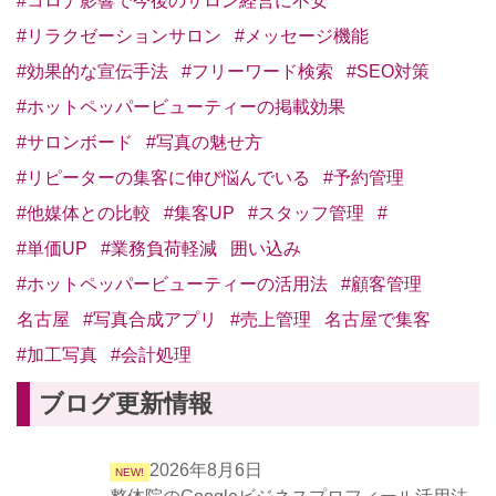
#コロナ影響で今後のサロン経営に不安
#リラクゼーションサロン
#メッセージ機能
#効果的な宣伝手法
#フリーワード検索
#SEO対策
#ホットペッパービューティーの掲載効果
#サロンボード
#写真の魅せ方
#リピーターの集客に伸び悩んでいる
#予約管理
#他媒体との比較
#集客UP
#スタッフ管理
#
#単価UP
#業務負荷軽減
囲い込み
#ホットペッパービューティーの活用法
#顧客管理
名古屋
#写真合成アプリ
#売上管理
名古屋で集客
#加工写真
#会計処理
ブログ更新情報
2026年8月6日
NEW!