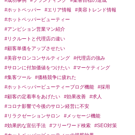
#成功事例
#ブランディング
#集客目標の達成
#ホットペッパー
#エリア情報
#美容トレンド情報
#ホットペッパービューティー
#アンビション営業マン紹介
#リクルートと代理店の違い
#顧客単価をアップさせたい
#美容サロンコンサルティング
#代理店の強み
#サロンに付加価値をつけたい
#マーケティング
#集客ツール
#価格競争に疲れた
#ホットペッパービューティーブログ機能
#採用
#顧客の定着率をあげたい
#効果改善
#求人
#コロナ影響で今後のサロン経営に不安
#リラクゼーションサロン
#メッセージ機能
#効果的な宣伝手法
#フリーワード検索
#SEO対策