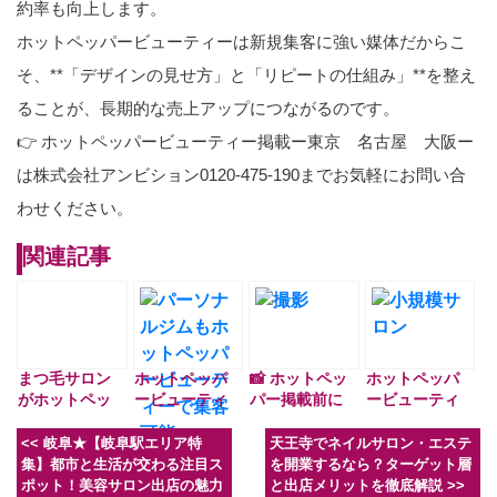
約率も向上します。
ホットペッパービューティーは新規集客に強い媒体だからこ
そ、**「デザインの見せ方」と「リピートの仕組み」**を整え
ることが、長期的な売上アップにつながるのです。
👉 ホットペッパービューティー掲載ー東京 名古屋 大阪ー
は株式会社アンビション0120-475-190までお気軽にお問い合
わせください。
関連記事
まつ毛サロン
ホットペッパ
📸 ホットペッ
ホットペッパ
がホットペッ
ービューティ
パー掲載前に
ービューティ
パービューテ
ーで差をつけ
必見！ユーザ
ー掲載は必
ィーで集客を
る！ジムの集
ーの心をつか
要？小規模サ
<<
岐阜★【岐阜駅エリア特
天王寺でネイルサロン・エステ
成功させるポ
客力を倍増さ
む“写真”の準
ロンこそ知っ
集】都市と生活が交わる注目ス
を開業するなら？ターゲット層
イント
せるテクニッ
備、できてい
ておくべき掲
ポット！美容サロン出店の魅力
と出店メリットを徹底解説
>>