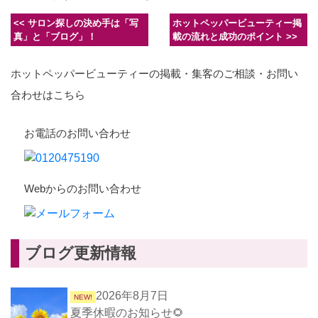
な…どこに頼めば
されている皆様へ
サロン名や
いいの？？
🌟
ロゴを入れ
<<
サロン探しの決め手は「写
ホットペッパービューティー掲
る方法
真」と「ブログ」！
載の流れと成功のポイント
>>
ホットペッパービューティーの掲載・集客のご相談・お問い
合わせはこちら
お電話のお問い合わせ
Webからのお問い合わせ
ブログ更新情報
2026年8月7日
NEW!
夏季休暇のお知らせ🌻